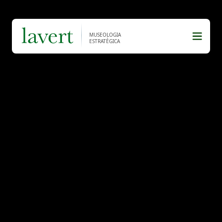
MUSEOLOGIA
ESTRATÈGICA
Serveis
Consultoria Estratègica de
Museus
Consultoría Estratégica Digital
Consultoria estratègica de
Patrimoni Cultural
Projectes