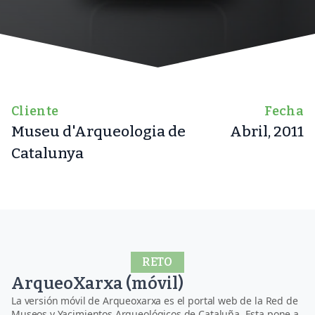
Quiénes Somos
Contacto
Cliente
Fecha
ES
Museu d'Arqueologia de
Abril, 2011
Catalunya
RETO
ArqueoXarxa (móvil)
La versión móvil de Arqueoxarxa es
el
portal web de la Red de
Museos y Yacimientos Arqueológicos de Cataluña. Esta pone a